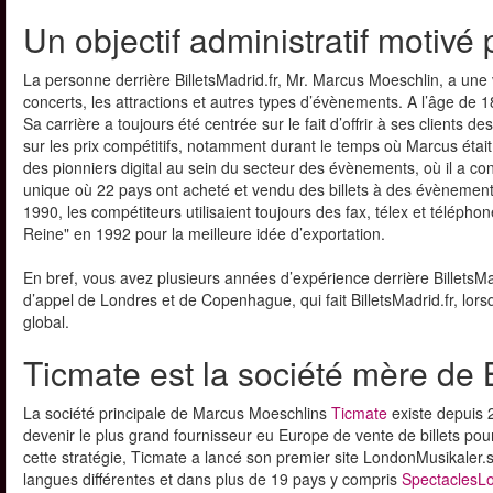
Un objectif administratif motivé p
La personne derrière BilletsMadrid.fr, Mr. Marcus Moeschlin, a une 
concerts, les attractions et autres types d’évènements. A l’âge de 
Sa carrière a toujours été centrée sur le fait d’offrir à ses client
sur les prix compétitifs, notamment durant le temps où Marcus était
des pionniers digital au sein du secteur des évènements, où il a con
unique où 22 pays ont acheté et vendu des billets à des évènemen
1990, les compétiteurs utilisaient toujours des fax, télex et téléphon
Reine" en 1992 pour la meilleure idée d’exportation.
En bref, vous avez plusieurs années d’expérience derrière BilletsM
d’appel de Londres et de Copenhague, qui fait BilletsMadrid.fr, lo
global.
Ticmate est la société mère de B
La société principale de Marcus Moeschlins
Ticmate
existe depuis 
devenir le plus grand fournisseur eu Europe de vente de billets po
cette stratégie, Ticmate a lancé son premier site LondonMusikaler
langues différentes et dans plus de 19 pays y compris
SpectaclesLo