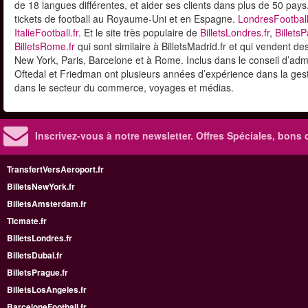
de 18 langues différentes, et aider ses clients dans plus de 50 pa
tickets de football au Royaume-Uni et en Espagne.
LondresFootball
ItalieFootball.fr
. Et le site très populaire de
BilletsLondres.fr
,
BilletsP
BilletsRome.fr
qui sont similaire à BilletsMadrid.fr et qui vendent de
New York, Paris, Barcelone et à Rome. Inclus dans le conseil d’ad
Oftedal et Friedman ont plusieurs années d’expérience dans la gestio
dans le secteur du commerce, voyages et médias.
Inscrivez-vous à notre newsletter. Offres Spéciales, bons 
TransfertVersAeroport.fr
BilletsNewYork.fr
BilletsAmsterdam.fr
Ticmate.fr
BilletsLondres.fr
BilletsDubai.fr
BilletsPrague.fr
BilletsLosAngeles.fr
BarceloneFootball.fr