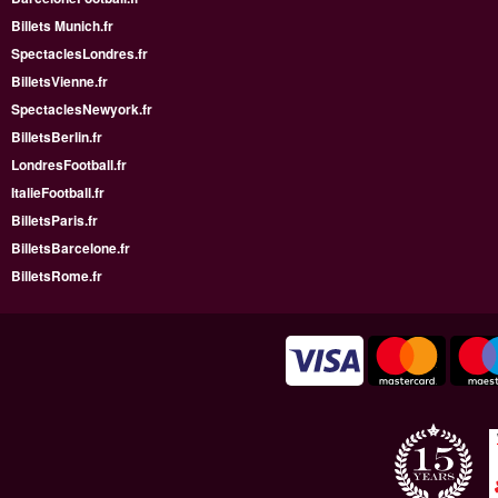
Billets Munich.fr
SpectaclesLondres.fr
BilletsVienne.fr
SpectaclesNewyork.fr
BilletsBerlin.fr
LondresFootball.fr
ItalieFootball.fr
BilletsParis.fr
BilletsBarcelone.fr
BilletsRome.fr